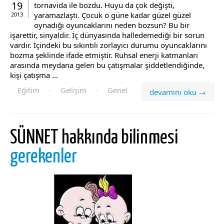
19
tornavida ile bozdu. Huyu da çok değişti,
yaramazlaştı. Çocuk o güne kadar güzel güzel
2013
oynadığı oyun­caklarını neden bozsun? Bu bir
işarettir, sinyaldir. İç dünyasında halledemediği bir sorun
vardır. İçindeki bu sıkıntılı zorlayıcı durumu oyuncaklarını
bozma şeklinde ifade etmiştir. Ruhsal enerji katmanları
arasında meydana ge­len bu çatışmalar şiddetlendiğinde,
kişi çatışma ...
Eğitim
·
Gelişim
·
Genel
devamını oku →
SÜNNET hakkında bilinmesi
gerekenler