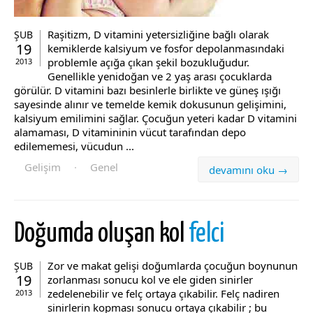
Raşitizm, D vitamini yetersizliğine bağlı olarak
ŞUB
19
kemiklerde kalsiyum ve fosfor depolanmasındaki
problemle açığa çıkan şekil bozukluğudur.
2013
Genellikle yenidoğan ve 2 yaş arası çocuklarda
görülür. D vitamini bazı besinlerle birlikte ve güneş ışığı
sayesinde alınır ve temelde kemik dokusunun gelişimini,
kalsiyum emilimini sağlar. Çocuğun yeteri kadar D vitamini
alamaması, D vitamininin vücut tarafından depo
edilememesi, vücudun ...
Gelişim
·
Genel
devamını oku →
Doğumda oluşan kol
felci
Zor ve makat gelişi doğumlarda çocuğun boynunun
ŞUB
19
zorlanması sonucu kol ve ele giden sinirler
zedelenebilir ve felç ortaya çıkabilir. Felç nadiren
2013
sinirlerin kopması sonucu ortaya çıkabilir ; bu