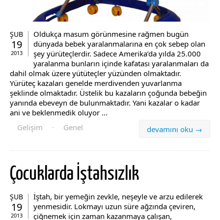
Oldukça masum görünmesine rağmen bugün
ŞUB
19
dünyada bebek yaralanmalarına en çok sebep olan
şey yürüteçlerdir. Sadece Amerika’da yılda 25.000
2013
yaralanma bunların içinde kafatası yaralanmaları da
dahil olmak üzere yütüteçler yüzünden olmaktadır.
Yürüteç kazaları genelde merdivenden yuvarlanma
şeklinde olmaktadır. Üstelik bu kazaların çoğunda bebeğin
yanında ebeveyn de bulunmaktadır. Yani kazalar o kadar
ani ve beklenmedik oluyor ...
Gelişim
·
Genel
devamını oku →
Çocuklarda İştahsızlık
İştah, bir yemeğin zevkle, neşeyle ve arzu edilerek
ŞUB
19
yenmesidir. Lokmayı uzun süre ağzında çeviren,
çiğnemek için zaman kazanmaya çalışan,
2013