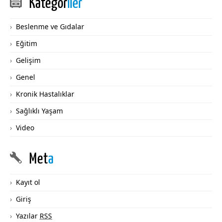
Kategor
iler
Beslenme ve Gıdalar
Eğitim
Gelişim
Genel
Kronik Hastalıklar
Sağlıklı Yaşam
Video
Met
a
Kayıt ol
Giriş
Yazılar
RSS