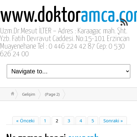
www.doktor
amca.c
Uzm.Dr.Mesut İLTER – Adres : Karaagac mah. Şht.
Yzb. Fatih Devravut Caddesi. No:15-101 Erzincan
Muayenehane Tel : 0 446 224 42 87 Cep: 0 530
626 24 00
Gelişim
(Page 2)
« Önceki
1
2
3
4
5
Sonraki »