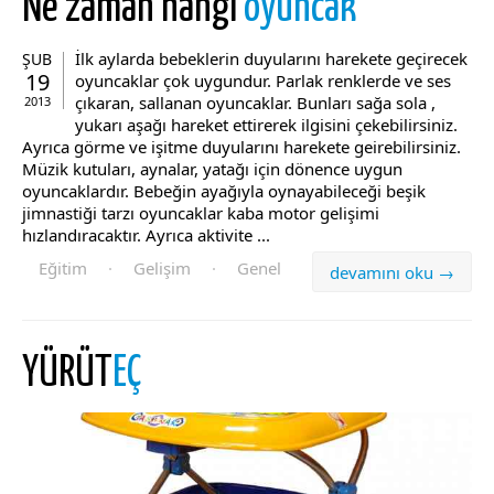
Ne zaman hangi
oyuncak
İlk aylarda bebeklerin duyularını harekete geçirecek
ŞUB
19
oyuncaklar çok uygundur. Parlak renklerde ve ses
çıkaran, sallanan oyuncaklar. Bunları sağa sola ,
2013
yukarı aşağı hareket ettirerek ilgisini çekebilirsiniz.
Ayrıca görme ve işitme duyularını harekete geirebilirsiniz.
Müzik kutuları, aynalar, yatağı için dönence uygun
oyuncaklardır. Bebeğin ayağıyla oynayabileceği beşik
jimnastiği tarzı oyuncaklar kaba motor gelişimi
hızlandıracaktır. Ayrıca aktivite ...
Eğitim
·
Gelişim
·
Genel
devamını oku →
YÜRÜT
EÇ