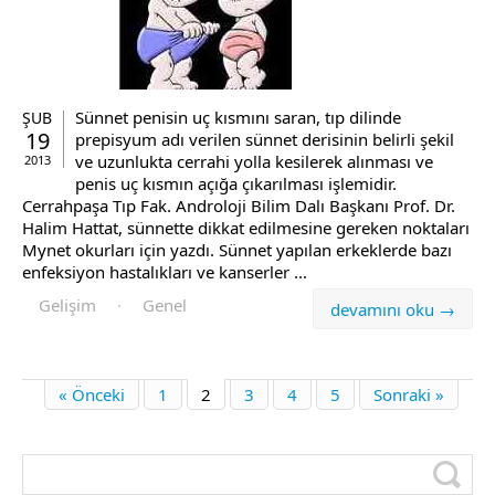
Sünnet penisin uç kısmını saran, tıp dilinde
ŞUB
19
prepisyum adı verilen sünnet derisinin belirli şekil
ve uzunlukta cerrahi yolla kesilerek alınması ve
2013
penis uç kısmın açığa çıkarılması işlemidir.
Cerrahpaşa Tıp Fak. Androloji Bilim Dalı Başkanı Prof. Dr.
Halim Hattat, sünnette dikkat edilmesine gereken noktaları
Mynet okurları için yazdı. Sünnet yapılan erkeklerde bazı
enfeksiyon hastalıkları ve kanserler ...
Gelişim
·
Genel
devamını oku →
« Önceki
1
2
3
4
5
Sonraki »